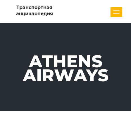
Разде
ATHENS
AIRWAYS