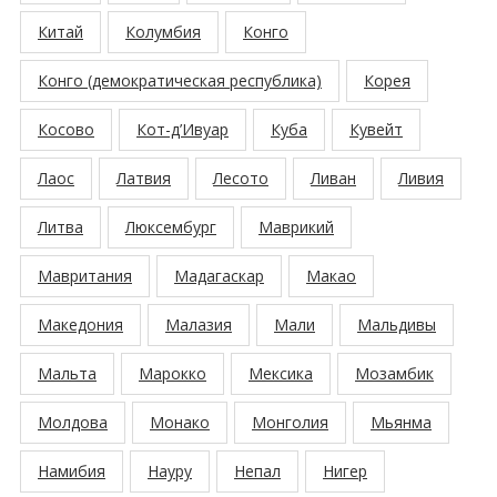
Китай
Колумбия
Конго
Конго (демократическая республика)
Корея
Косово
Кот-д’Ивуар
Куба
Кувейт
Лаос
Латвия
Лесото
Ливан
Ливия
Литва
Люксембург
Маврикий
Мавритания
Мадагаскар
Макао
Македония
Малазия
Мали
Мальдивы
Мальта
Марокко
Мексика
Мозамбик
Молдова
Монако
Монголия
Мьянма
Намибия
Науру
Непал
Нигер