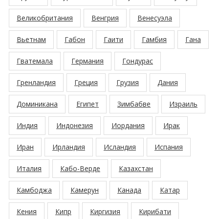
Великобритания
Венгрия
Венесуэла
Вьетнам
Габон
Гаити
Гамбия
Гана
Гватемала
Германия
Гондурас
Гренландия
Греция
Грузия
Дания
Доминикана
Египет
Зимбабве
Израиль
Индия
Индонезия
Иордания
Ирак
Иран
Ирландия
Исландия
Испания
Италия
Кабо-Верде
Казахстан
Камбоджа
Камерун
Канада
Катар
Кения
Кипр
Киргизия
Кирибати