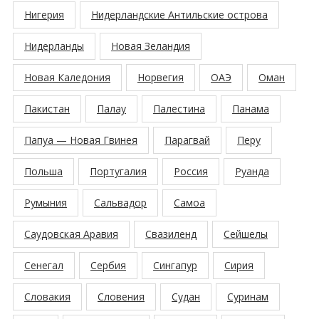
Нигерия
Нидерландские Антильские острова
Нидерланды
Новая Зеландия
Новая Каледония
Норвегия
ОАЭ
Оман
Пакистан
Палау
Палестина
Панама
Папуа — Новая Гвинея
Парагвай
Перу
Польша
Португалия
Россия
Руанда
Румыния
Сальвадор
Самоа
Саудовская Аравия
Свазиленд
Сейшелы
Сенегал
Сербия
Сингапур
Сирия
Словакия
Словения
Судан
Суринам