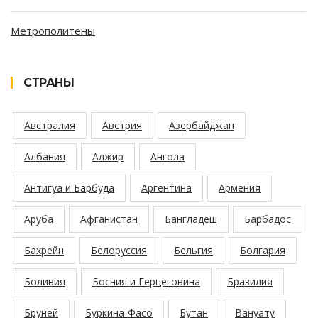
Метрополитены
СТРАНЫ
Австралия
Австрия
Азербайджан
Албания
Алжир
Ангола
Антигуа и Барбуда
Аргентина
Армения
Аруба
Афганистан
Бангладеш
Барбадос
Бахрейн
Белоруссия
Бельгия
Болгария
Боливия
Босния и Герцеговина
Бразилия
Бруней
Буркина-Фасо
Бутан
Вануату