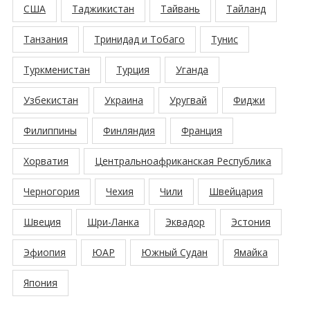
США
Таджикистан
Тайвань
Тайланд
Танзания
Тринидад и Тобаго
Тунис
Туркменистан
Турция
Уганда
Узбекистан
Украина
Уругвай
Фиджи
Филиппины
Финляндия
Франция
Хорватия
Центральноафриканская Республика
Черногория
Чехия
Чили
Швейцария
Швеция
Шри-Ланка
Эквадор
Эстония
Эфиопия
ЮАР
Южный Судан
Ямайка
Япония