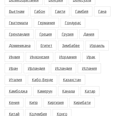
Вьетнам
Габон
Гаити
Гамбия
Гана
Гватемала
Германия
Гондурас
Гренландия
Греция
Грузия
Дания
Доминикана
Египет
Зимбабве
Израиль
Индия
Индонезия
Иордания
Ирак
Иран
Ирландия
Исландия
Испания
Италия
Кабо-Верде
Казахстан
Камбоджа
Камерун
Канада
Катар
Кения
Кипр
Киргизия
Кирибати
Китай
Колумбия
Конго