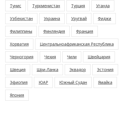
Тунис
Туркменистан
Турция
Уганда
Узбекистан
Украина
Уругвай
Фиджи
Филиппины
Финляндия
Франция
Хорватия
Центральноафриканская Республика
Черногория
Чехия
Чили
Швейцария
Швеция
Шри-Ланка
Эквадор
Эстония
Эфиопия
ЮАР
Южный Судан
Ямайка
Япония