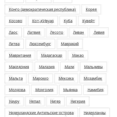
Конго (демократическая республика)
Корея
Косово
Кот-д’Ивуар
Куба
Кувейт
Лаос
Латвия
Лесото
Ливан
Ливия
Литва
Люксембург
Маврикий
Мавритания
Мадагаскар
Макао
Македония
Малазия
Мали
Мальдивы
Мальта
Марокко
Мексика
Мозамбик
Молдова
Монголия
Мьянма
Намибия
Науру
Непал
Нигер
Нигерия
Нидерландские Антильские острова
Нидерланды