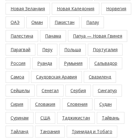
Новая Зеландия
Новая Каледония
Норвегия
ОАЭ
Оман
Пакистан
Палау
Палестина
Панама
Папуа — Новая Гвинея
Парагвай
Перу
Польша
Португалия
Россия
Руанда
Румыния
Сальвадор
Самоа
Саудовская Аравия
Свазиленд
Сейшелы
Сенегал
Сербия
Сингапур
Сирия
Словакия
Словения
Судан
Суринам
США
Таджикистан
Тайвань
Тайланд
Танзания
Тринидад и Тобаго