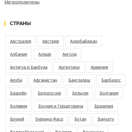
Метрополитены
СТРАНЫ
Австралия
Австрия
Азербайджан
Албания
Алжир
Ангола
Антигуа и Барбуда
Аргентина
Армения
Аруба
Афганистан
Бангладеш
Барбадос
Бахрейн
Белоруссия
Бельгия
Болгария
Боливия
Босния и Герцеговина
Бразилия
Бруней
Буркина-Фасо
Бутан
Вануату
Великобритания
Венгрия
Венесуэла