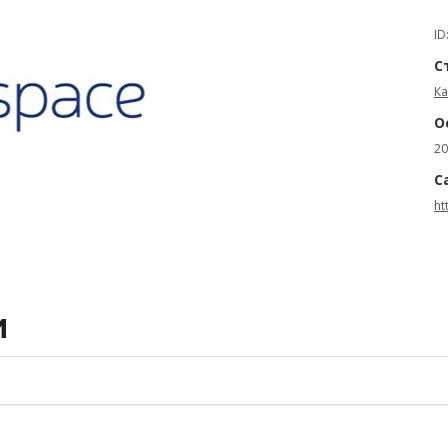
ID
С
К
О
20
С
ht
И