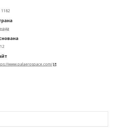
: 1182
трана
анада
снована
12
айт
tps://www.palaerospace.com/