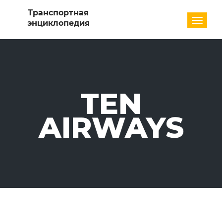
Разде
TEN
AIRWAYS