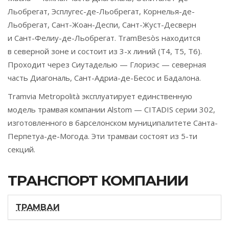
Льобрегат, Эсплугес-де-Льобрегат, Корнелья-де-
Льобрегат, Сант-Жоан-Деспи, Сант-Жуст-Десверн
и Сант-Фелиу-де-Льобрегат. TramBesòs находится
в северной зоне и состоит из 3-х линий (T4, T5, T6).
Проходит через Сиутаделью — Глориэс — северная
часть Диагональ, Сант-Адриа-де-Бесос и Бадалона.
Tramvia Metropolità эксплуатирует единственную
модель трамвая компании Alstom — CITADIS серии 302,
изготовленного в барселонском муниципалитете Санта-
Перпетуа-де-Могода. Эти трамваи состоят из 5-ти
секций.
ТРАНСПОРТ КОМПАНИИ
ТРАМВАИ