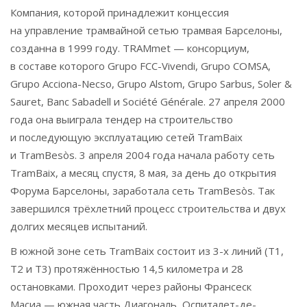
Компания, которой принадлежит концессия
на управление трамвайной сетью трамвая Барселоны,
созданна в 1999 году. TRAMmet — консорциум,
в составе которого Grupo FCC-Vivendi, Grupo COMSA,
Grupo Acciona-Necso, Grupo Alstom, Grupo Sarbus, Soler &
Sauret, Banc Sabadell и Société Générale. 27 апреля 2000
года она выиграла тендер на строительство
и последующую эксплуатацию сетей TramBaix
и TramBesòs. 3 апреля 2004 года начала работу сеть
TramBaix, а месяц спустя, 8 мая, за день до открытия
Форума Барселоны, заработала сеть TramBesòs. Так
завершился трёхлетний процесс строительства и двух
долгих месяцев испытаний.
В южной зоне сеть TramBaix состоит из 3-х линий (T1,
T2 и T3) протяжённостью 14,5 километра и 28
остановками. Проходит через районы Франсеск
Масиа — южная часть Диагональ, Оспиталет-де-