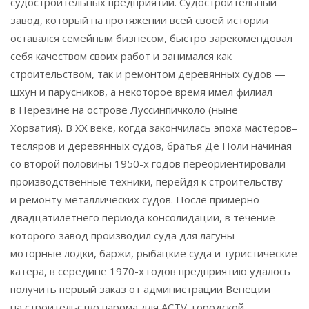
судостроительных предприятий. Судостроительный
завод, который на протяжении всей своей истории
оставался семейным бизнесом, быстро зарекомендовал
себя качеством своих работ и занимался как
строительством, так и ремонтом деревянных судов —
шхун и парусников, а некоторое время имел филиал
в Нерезине на острове Луссинпичколо (ныне
Хорватия). В XX веке, когда закончилась эпоха мастеров–
тесляров и деревянных судов, братья Де Поли начиная
со второй половины 1950-х годов переориентировали
производственные техники, перейдя к строительству
и ремонту металлических судов. После примерно
двадцатилетнего периода консолидации, в течение
которого завод производил суда для лагуны —
моторные лодки, баржи, рыбацкие суда и туристические
катера, в середине 1970-х годов предприятию удалось
получить первый заказ от администрации Венеции
на строительство парома для ACTV, городской