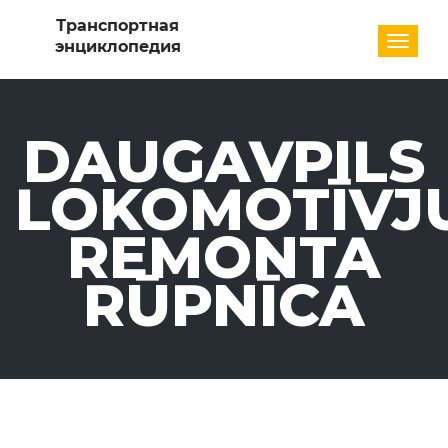
Разде
DAUGAVPILS
LOKOMOTĪVJ
REMONTA
RŪPNĪCA