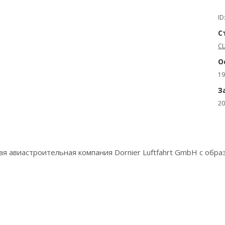
ID
С
С
О
19
З
20
ая авиастроительная компания Dornier Luftfahrt GmbH с обра