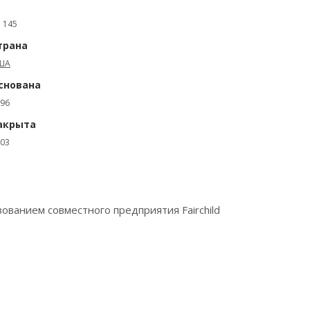
: 145
трана
ША
снована
96
акрыта
03
зованием совместного предприятия Fairchild