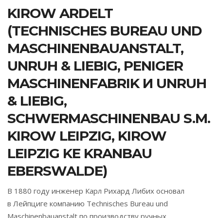
KIROW ARDELT
(TECHNISCHES BUREAU UND
MASCHINENBAUANSTALT,
UNRUH & LIEBIG, PENIGER
MASCHINENFABRIK И UNRUH
& LIEBIG,
SCHWERMASCHINENBAU S.M.
KIROW LEIPZIG, KIROW
LEIPZIG KE KRANBAU
EBERSWALDE)
В 1880 году инженер Карл Рихард Либих основал
в Лейпциге компанию Technisches Bureau und
Maschinenbauanstalt по производству ручных