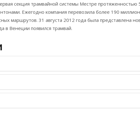
ервая секция трамвайной системы Местре протяженностью 5,82
онтонами. Ежегодно компания перевозила более 190 миллион
сных маршрутов. 31 августа 2012 года была представлена но
ода в Венеции появился трамвай.
И