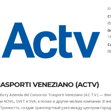
ID
С
И
О
19
С
ht
ASPORTI VENEZIANO (ACTV)
боту Azienda del Consorzio Trasporti Veneziano (A.C.T.V.) —
ии ACNIL, SVET и SVA, а позже и другие мелкие компании. В 
Тронкетто, создав транспортный узел между центром город