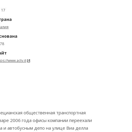
: 17
трана
талия
снована
78
айт
tps://www.actv.it
 Венецианская общественная транспортная
январе 2006 года офисы компании переехали
а и автобусным депо на улице Виа делла