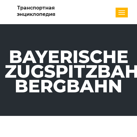
Разде
BAYERISCHE
ZUGSPITZBA
BERGBAHN