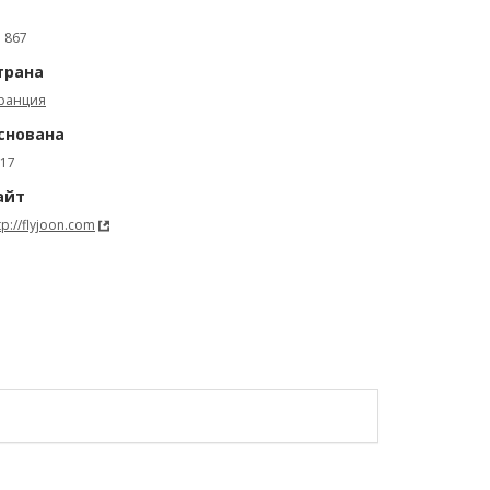
: 867
трана
ранция
снована
17
айт
tp://flyjoon.com