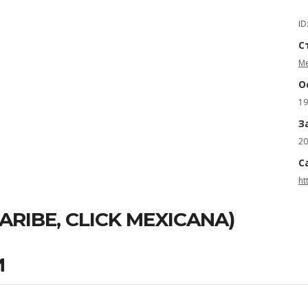
ID
С
М
О
19
З
20
С
ht
RIBE, CLICK MEXICANA)
И