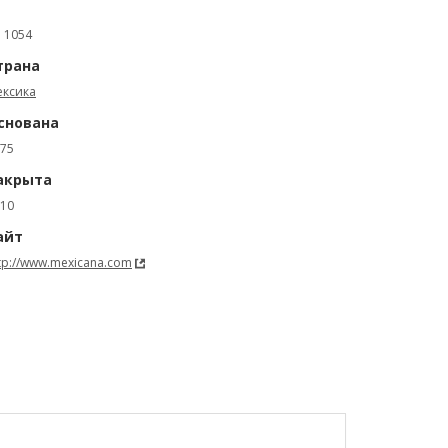
: 1054
трана
ексика
снована
75
акрыта
10
айт
tp://www.mexicana.com