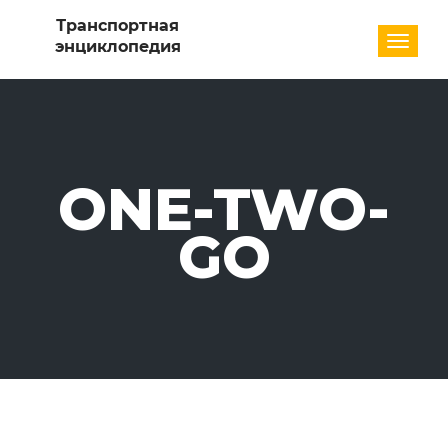
Разде
ONE-TWO-
GO