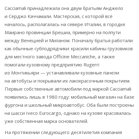
Cacciamali принадлежала она двум братьям Анджело
и Серджо Каччамали. Мастерская, с которой всё
началось, располагалась на севере Италии, в городке
Маирано провинции Брешиа, примерно на полпути
между Венецией и Миланом. Поначалу братья работали
как обычные субподрядчики: красили кабины грузовиков
для местного завода Officine Meccaniche, а также
помогали кузовному предприятию Rugerri
из Монтикьяри — устанавливали кузовные панели
на автобусы и покрывали их лакокрасочным покрытием.
Первые собственные автомобили под маркой Cacciamali
появились лишь в 1980 году: мобильный магазин на базе
фургона и школьный микроавтобус. Оба были построены
на шасси Iveco Eurocargo, однако на кузове красовалась
уже собственная марка основателей.
На протяжении следующего десятилетия компания