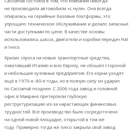
Cacciamali состояла в том, что компания никогда
не производила автомобили «с нуля». Она всегда
опиралась на серийные базовые платформы, это
упрощало техническое обслуживание и делало запасные
части доступными по цене. В качестве основы
использовались шасси, двигатели и коробки передач Fiat
и Iveco.
Кризис спроса на новые транспортные средства,
охвативший Италию и всю Европу, не обошёл стороной
и небольшие кузовные предприятия. Его корни уходят
ещё в 1970‑е–80‑е годы, но в полную силу он ударил
по Cacciamali позднее. С 2006 года завод и головной
офис в Маирано претерпели глубокую
реструктуризацию из‑за нарастающих финансовых
трудностей. Всё производство было сосредоточено
на одной новой площадке, открытой в том же
году. Примерно тогда же Iveco закрыла свой завод