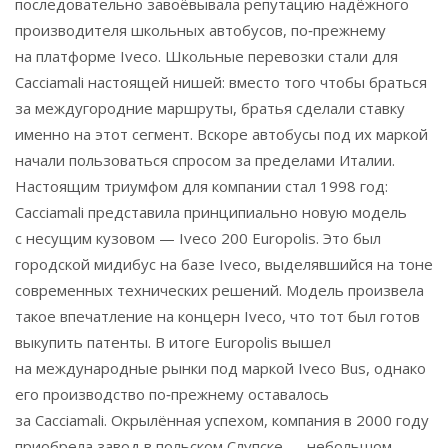
последовательно завоёвывала репутацию надёжного
производителя школьных автобусов, по‑прежнему
на платформе Iveco. Школьные перевозки стали для
Cacciamali настоящей нишей: вместо того чтобы браться
за междугородние маршруты, братья сделали ставку
именно на этот сегмент. Вскоре автобусы под их маркой
начали пользоваться спросом за пределами Италии.
Настоящим триумфом для компании стал 1998 год:
Cacciamali представила принципиально новую модель
с несущим кузовом — Iveco 200 Europolis. Это был
городской мидибус на базе Iveco, выделявшийся на тоне
современных технических решений. Модель произвела
такое впечатление на концерн Iveco, что тот был готов
выкупить патенты. В итоге Europolis вышел
на международные рынки под маркой Iveco Bus, однако
его производство по‑прежнему оставалось
за Cacciamali. Окрылённая успехом, компания в 2000 году
приобрела завод в польском Слупске — небольшом