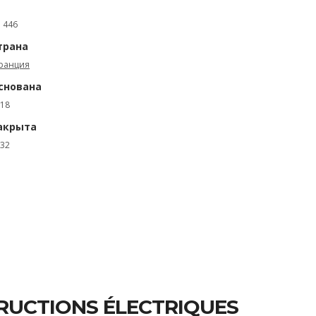
: 446
трана
ранция
снована
18
акрыта
32
TRUCTIONS ÉLECTRIQUES