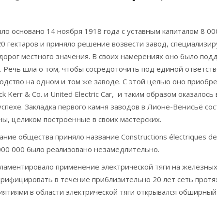
было основано 14 ноября 1918 года с уставным капиталом 8 
0 гектаров и приняло решение возвести завод, специализи
 дорог местного значения. В своих намерениях оно было п
. Речь шла о том, чтобы сосредоточить под единой ответст
одство на одном и том же заводе. С этой целью оно приобр
Kerr & Co. и United Electric Car, и таким образом оказалось
спехе. Закладка первого камня заводов в Лионе-Венисьё сост
ы, целиком построенные в своих мастерских.
ие общества приняло название Constructions électriques de
 000 000 было реализовано незамедлительно.
аментировало применение электрической тяги на железных д
ектрифицировать в течение приблизительно 20 лет сеть прот
ятиями в области электрической тяги открывался обширны