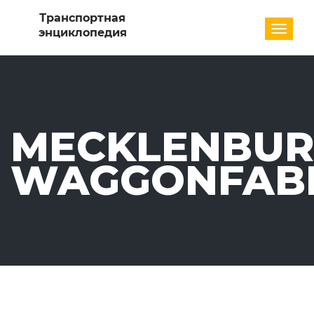
Разде
MECKLENBUR
WAGGONFAB