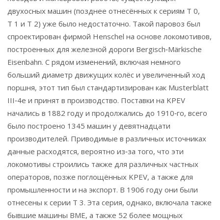
двухосных машин (позднее отнесённых к сериям T 0,
T 1 и T 2) уже было недостаточно. Такой паровоз был
спроектирован фирмой Henschel на основе локомотивов,
построенных для железной дороги Bergisch‑Märkische
Eisenbahn. С рядом изменений, включая немного
больший диаметр движущих колёс и увеличенный ход
поршня, этот тип был стандартизирован как Musterblatt
III‑4e и принят в производство. Поставки на KPEV
начались в 1882 году и продолжались до 1910‑го, всего
было построено 1345 машин у девятнадцати
производителей. Приводимые в различных источниках
данные расходятся, вероятно из‑за того, что эти
локомотивы строились также для различных частных
операторов, позже поглощённых KPEV, а также для
промышленности и на экспорт. В 1906 году они были
отнесены к серии T 3. Эта серия, однако, включала также
бывшие машины BME, а также 52 более мощных