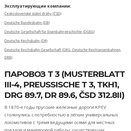
Эксплуатирующие компании:
Československé státní dráhy (ČSD)
Deutsche Bundesbahn (DB)
Deutsche Gesellschaft für Eisenbahngeschichte (DGEG)
Deutsche Reichsbahn (DR)
Deutsche Reichsbahn-Gesellschaft (DRG, Deutsche Reichseisenbahnen,
DRB)
ПАРОВОЗ T 3 (MUSTERBLATT
III-4, PREUSSISCHE T 3, TKH1, D
RG 89.7, DR 89.6, ČSD 312.8II)
В 1870‑е годы прусские железные дороги KPEV
столкнулись с потребностью в лёгких универсальных
локомотивов с тремя ведущими осями для местных
поездов и маневровой работы; существующих