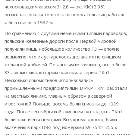
чехословацким классом 312.8 — экс‑KkStB 36);
он использовался только на вспомогательных работах
и был списан в 1947‑м.
По сравнению с другими немецкими типами паровозов,
польские железные дороги после Первой мировой
получили лишь небольшое количество T3 — вполне
возможно, что их устарелость делала их не слишком
желанной добычей. По данным источников, всего было
33 локомотива, которым присвоили серию TKh1.
Несколько локомотивов использовались
промышленными предприятиями. В PKP TKh1 работали
на местных линиях, главным образом в северной
и восточной Польше; восемь были списаны до 1939
года. После сентябрьской кампании пятнадцать TKh1
были захвачены немцами. Все, кроме одного, были
включены в парк DRG под номерами 89 7542–7555;
из них семь поступили с местных железных дорог. После