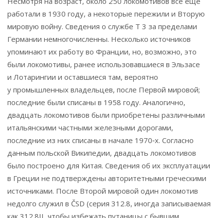
Несмотря на возраст, около 250 локомотивов всё ещё
работали в 1930 году, а некоторые пережили и Вторую
мировую войну. Сведения о службе T 3 за пределами
Германии немногочисленны. Несколько источников
упоминают их работу во Франции, но, возможно, это
были локомотивы, ранее использовавшиеся в Эльзасе
и Лотарингии и оставшиеся там, вероятно
у промышленных владельцев, после Первой мировой;
последние были списаны в 1958 году. Аналогично,
двадцать локомотивов были приобретены различными
итальянскими частными железными дорогами,
последние из них списаны в начале 1970‑х. Согласно
данным польской Википедии, двадцать локомотивов
было построено для Китая. Сведения об их эксплуатации
в Греции не подтверждены авторитетными греческими
источниками. После Второй мировой один локомотив
недолго служил в ČSD (серия 312.8, иногда записываемая
как 312.8II, чтобы избежать путаницы с бывшим