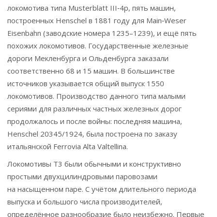
локомотива типа Musterblatt III‑4p, пять машин,
построенных Henschel в 1881 году для Main‑Weser
Eisenbahn (заводские номера 1235–1239), и ещё пять
похожих локомотивов. Государственные железные
дороги Мекленбурга и Ольденбурга заказали
соответственно 68 и 15 машин. В большинстве
источников указывается общий выпуск 1550
локомотивов. Производство данного типа малыми
сериями для различных частных железных дорог
продолжалось и после войны: последняя машина,
Henschel 20345/1924, была построена по заказу
итальянской Ferrovia Alta Valtellina.
Локомотивы T3 были обычными и конструктивно
простыми двухцилиндровыми паровозами
на насыщенном паре. С учётом длительного периода
выпуска и большого числа производителей,
определённое разнообразие было неизбежно. Первые