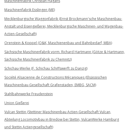
Maschinenfabrik Christian Hagans
Maschinenfabrik Esslingen (ME)
Mecklenburgische Waggonfabrik (Ernst Brockmann'sche Maschinenbau-
Anstalt und Eisengießerei, Mecklenburgische Maschinen- und Wagenbau-
Actien-Gesellschaft)
Orenstein & Koppel (O&K, Maschienenbau und Bahnbedarf, MBA)
Sächsische Maschinenfabrik vorm. Richard Hartmann (Götze & Hartmann,
Sächsische Maschinenfabrik zu Chemnitz)
Schichau-Werke (F. Schichau Schiffswerft zu Danzig)
Société Alsacienne de Constructions Mécaniques (Elsässischen
Maschinenbau-Gesellschaft Grafenstaden, EMBG, SACM)
Stahlbahnwerke Freudenstein
Union Gießerei
Vulcan Stettin (Stettiner Maschinenbau Actien-Gesellschaft Vulcan,
Abteilung Locomotivbau in Bredow bei Stettin, VulcanWerke Hamburg
und Stettin Actiengesellschaft)