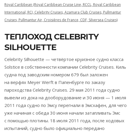
Royal Caribbean (Royal Caribbean Cruise Line, RCCL, Royal Caribbean
International, RCI, Celebrity Cruises, Azamara Club Cruises, Pullmantur
Cruises, Pullmantur Air, Croisières de France, CDF, Silversea Cruises)
ТЕПЛОХОД CELEBRITY
SILHOUETTE
Celebrity Silhouette — четвёртое круизное судно класса
Solstice в собственности компании Celebrity Cruises. Киль
судна под заводским номером 679 был заложен
на верфях Meyer Werft в Папенбурге по заказу
пароходства Celebrity Cruises. 29 мая 2011 года судно
вывели из дока на дооборудование и 30 июня — 1 июля
2011 года судно по Эмсу перегнали в Эмсхафен, для чего
уже начиная с обеда 30 июня начали затапливать Эмс
с помощью плотины. 18 июля 2011 года, после ходовых
испытаний, судно было официально передано