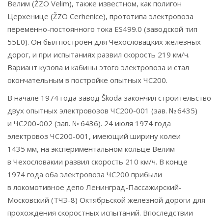
Велим (ŽZO Velim), также известном, как полигон
Церхенице (ŽZO Cerhenice), прототипа электровоза
переменно-постоянного тока ES499.0 (заводской тип
55E0). Он был построен для Чехословацких железных
дорог, и при испытаниях развил скорость 219 км/ч.
Вариант кузова и кабины этого электровоза и стал
окончательным в постройке опытных ЧС200.
В начале 1974 года завод Škoda закончил строительство
двух опытных электровозов ЧС200-001 (зав. № 6435)
и ЧС200-002 (зав. № 6436). 24 июля 1974 года
электровоз ЧС200-001, имеющий ширину колеи
1435 мм, на экспериментальном кольце Велим
в Чехословакии развил скорость 210 км/ч. В конце
1974 года оба электровоза ЧС200 прибыли
в локомотивное депо Ленинград-Пассажирский-
Московский (ТЧЭ-8) Октябрьской железной дороги для
прохождения скоростных испытаний. Впоследствии