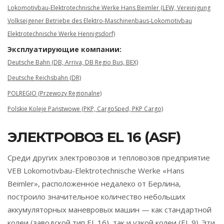
Lokomotivbau-Elektrotechnische Werke Hans Beimler (LEW, Vereinigung
Volkseigener Betriebe des Elektro-Maschinenbaus-Lokomotivbau
Elektrotechnische Werke Hennigsdorf)
Эксплуатирующие компании:
Deutsche Bahn (DB, Arriva, DB Regio Bus, BEX)
Deutsche Reichsbahn (DR)
POLREGIO (Przewozy Regionalne)
Polskie Koleje Państwowe (PKP, CargoSped, PKP Cargo)
ЭЛЕКТРОВОЗ EL 16 (ASF)
Среди других электровозов и тепловозов предприятие
VEB Lokomotivbau-Elektrotechnische Werke «Hans
Beimler», расположенное недалеко от Берлина,
построило значительное количество небольших
аккумуляторных маневровых машин — как стандартной
колеи (заводской тип EL 16), так и узкой колеи (EL 9). Эти