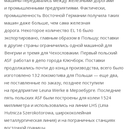
машины передавались между железными дорогами
и промышленными предприятиями. Фактически,
промышленность Восточной Германии получила таких
машин даже больше, чем сама железная
дорога. Некоторое количество EL 16 было
экспортировано, главным образом в Польшу; поставки
в другие страны ограничились одной машиной для
Венгрии и тремя для Чехословакии. Первый польский
ASF работал в депо города Ключборк. Поставки
продолжались почти до конца производства, всего было
изготовлено 132 локомотива для Польши — еще два,
не поставленные по заказу, позднее поступили
на предприятие Leuna Werke в Мерзебурге. Последние
пять польских ASF были построены для колеи 1524
миллиметра и использовались на линии LHS (Linia
Hutnicza Szerokotorowa, ширококолейная
металлургическая линия) и на пограничных станциях
восточной границы.