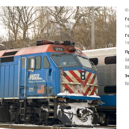
ID
Г
19
Г
19
П
Ge
Be
Э
Re