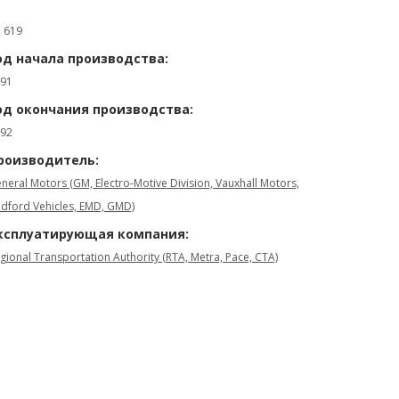
: 619
од начала производства:
91
од окончания производства:
92
роизводитель:
neral Motors (GM, Electro-Motive Division, Vauxhall Motors,
dford Vehicles, EMD, GMD)
ксплуатирующая компания:
gional Transportation Authority (RTA, Metra, Pace, CTA)