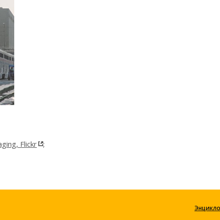
ging, Flickr
;
Энцикл