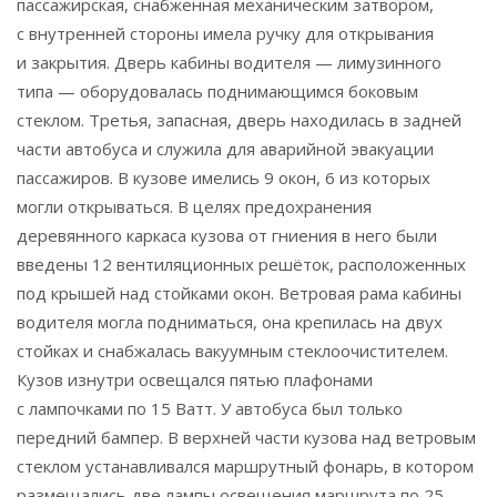
пассажирская, снабженная механическим затвором,
с внутренней стороны имела ручку для открывания
и закрытия. Дверь кабины водителя — лимузинного
типа — оборудовалась поднимающимся боковым
стеклом. Третья, запасная, дверь находилась в задней
части автобуса и служила для аварийной эвакуации
пассажиров. В кузове имелись 9 окон, 6 из которых
могли открываться. В целях предохранения
деревянного каркаса кузова от гниения в него были
введены 12 вентиляционных решёток, расположенных
под крышей над стойками окон. Ветровая рама кабины
водителя могла подниматься, она крепилась на двух
стойках и снабжалась вакуумным стеклоочистителем.
Кузов изнутри освещался пятью плафонами
с лампочками по 15 Ватт. У автобуса был только
передний бампер. В верхней части кузова над ветровым
стеклом устанавливался маршрутный фонарь, в котором
размещались две лампы освещения маршрута по 25