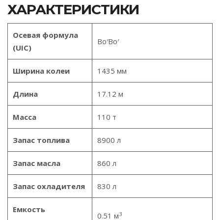
ХАРАКТЕРИСТИКИ
Осевая формула
Bo′Bo′
(UIC)
Ширина колеи
1435 мм
Длина
17.12 м
Масса
110 т
Запас топлива
8900 л
Запас масла
860 л
Запас охладителя
830 л
Емкость
3
0.51 м