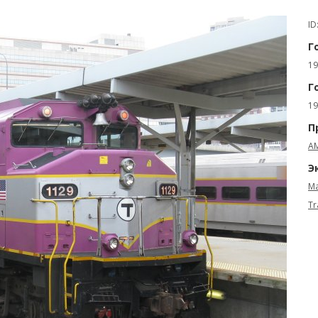
ID
Г
19
Г
19
П
AM
Э
Ma
Tr