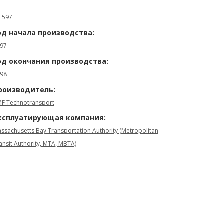
: 597
од начала производства:
97
од окончания производства:
98
роизводитель:
F Technotransport
ксплуатирующая компания:
ssachusetts Bay Transportation Authority (Metropolitan
ansit Authority, MTA, MBTA)