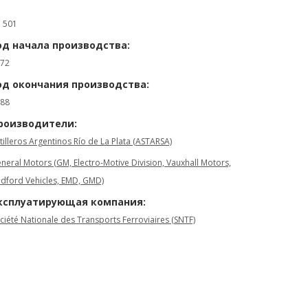
: 501
од начала производства:
72
од окончания производства:
88
роизводители:
tilleros Argentinos Río de La Plata (ASTARSA)
neral Motors (GM, Electro-Motive Division, Vauxhall Motors,
dford Vehicles, EMD, GMD)
ксплуатирующая компания:
ciété Nationale des Transports Ferroviaires (SNTF)