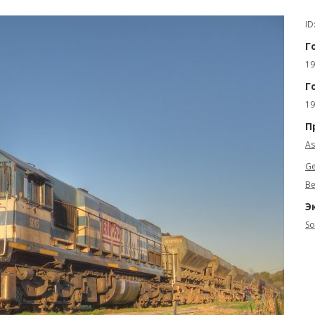
ID
Г
19
Г
19
П
As
Ge
Be
Э
So