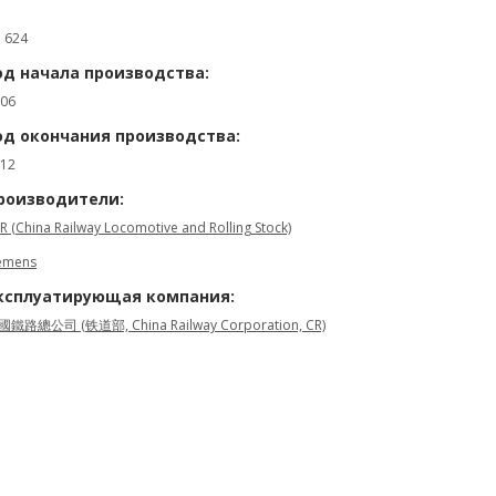
: 624
од начала производства:
06
од окончания производства:
12
роизводители:
R (China Railway Locomotive and Rolling Stock)
emens
ксплуатирующая компания:
鐵路總公司 (铁道部, China Railway Corporation, CR)