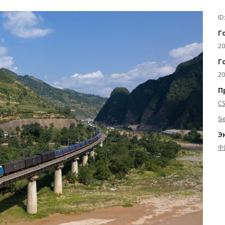
ID
Г
20
Г
20
П
CS
Si
Э
中國