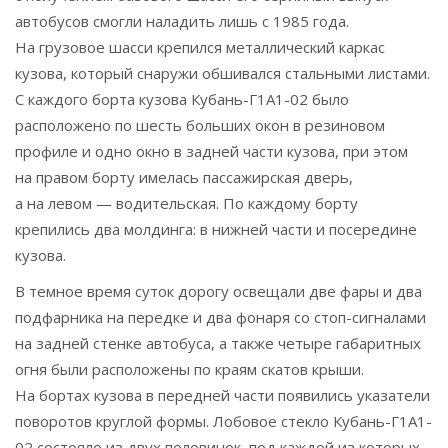
автобусов смогли наладить лишь с 1985 года.
На грузовое шасси крепился металлический каркас
кузова, который снаружи обшивался стальными листами.
С каждого борта кузова Кубань-Г1А1-02 было
расположено по шесть больших окон в резиновом
профиле и одно окно в задней части кузова, при этом
на правом борту имелась пассажирская дверь,
а на левом — водительская. По каждому борту
крепились два молдинга: в нижней части и посередине
кузова.
В темное время суток дорогу освещали две фары и два
подфарника на передке и два фонаря со стоп-сигналами
на задней стенке автобуса, а также четыре габаритных
огня были расположены по краям скатов крыши.
На бортах кузова в передней части появились указатели
поворотов круглой формы. Лобовое стекло Кубань-Г1А1-
02 состояло из двух половинок, под каждой из которых