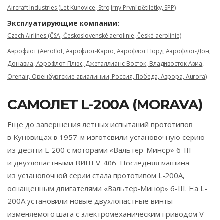
Aircraft Industries (Let Kunovice, Strojírny První pětiletky, SPP)
Эксплуатирующие компании:
Czech Airlines (ČSA, Československé aerolinie, České aerolinie)
Аэрофлот (Aeroflot, Аэрофлот-Карго, Аэрофлот Норд, Аэрофлот-Дон,
Донавиа, Аэрофлот-Плюс, Джеталлианс Восток, Владивосток Авиа,
Orenair, Оренбургские авиалинии, Россия, Победа, Аврора, Aurora)
САМОЛЕТ L-200A (MORAVA)
Еще до завершения летных испытаний прототипов
в Куновицах в 1957-м изготовили установочную серию
из десяти L-200 с моторами «Вальтер-Минор» 6-III
и двухлопастными ВИШ V-406. Последняя машина
из установочной серии стала прототипом L-200A,
оснащенным двигателями «Вальтер-Минор» 6-III. На L-
200A установили новые двухлопастные винты
изменяемого шага с электромеханическим приводом V-