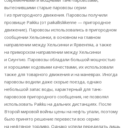
современными и мощными танк-паровозами,
вытеснившими старые паровозы серии
I из пригородного движения. Паровозы получили
прозвище Paikku (от paikallisliikenne — пригородное
движение). Паровозы использовались в пригородном
сообщении Хельсинки, в основном на главном
направлении между Хельсинки и Ярвенпяа, а также
на приморском направлении между Хельсинки
и Сиунтио. Паровозы обладали большой мощностью
и хорошими ходовыми качествами, их использовали
также для товарного движения и на маневрах. Иногда
паровозы водили даже скорые поезда, однако
небольшой запас воды, характерный для танк-
паровозов пригородного сообщения, не позволял
использовать Paikku на дальних дистанциях. После
Второй мировой войны цены на нефть упали, поэтому
было принято решение перевести всю серию
на нефтяное торливо. Однако успели переделать лишь