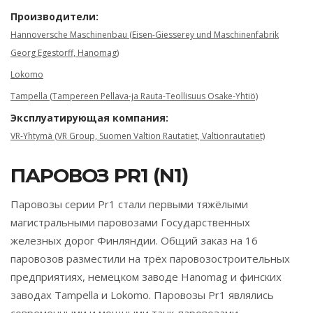
Производители:
Hannoversche Maschinenbau (Eisen-Giesserey und Maschinenfabrik
Georg Egestorff, Hanomag)
Lokomo
Tampella (Tampereen Pellava-ja Rauta-Teollisuus Osake-Yhtiö)
Эксплуатирующая компания:
VR-Yhtymä (VR Group, Suomen Valtion Rautatiet, Valtionrautatiet)
ПАРОВОЗ PR1 (N1)
Паровозы серии Pr1 стали первыми тяжёлыми
магистральными паровозами Государственных
железных дорог Финляндии. Общий заказ на 16
паровозов разместили на трёх паровозостроительных
предприятиях, немецком заводе Hanomag и финских
заводах Tampella и Lokomo. Паровозы Pr1 являлись