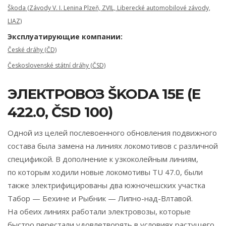
Škoda (Závody V. I. Lenina Plzeň, ZVIL, Liberecké automobilové závody,
LIAZ)
Эксплуатирующие компании:
České dráhy (ČD)
Československé státní dráhy (ČSD)
ЭЛЕКТРОВОЗ ŠKODA 15E (E
422.0, ČSD 100)
Одной из целей послевоенного обновления подвижного
состава была замена на линиях локомотивов с различной
спецификой. В дополнение к узкоколейным линиям,
по которым ходили новые локомотивы TU 47.0, были
также электрифицированы два южночешских участка
Табор — Бехине и Рыбник — Липно-над-Влтавой.
На обеих линиях работали электровозы, которые
быстро перестали удовлетворять в условиях растущего