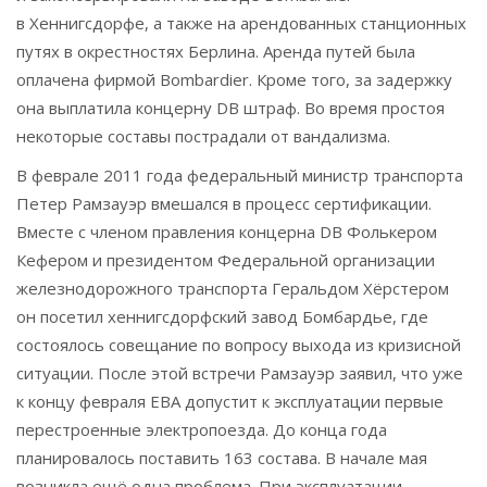
в Хеннигсдорфе, а также на арендованных станционных
путях в окрестностях Берлина. Аренда путей была
оплачена фирмой Bombardier. Кроме того, за задержку
она выплатила концерну DB штраф. Во время простоя
некоторые составы пострадали от вандализма.
В феврале 2011 года федеральный министр транспорта
Петер Рамзауэр вмешался в процесс сертификации.
Вместе с членом правления концерна DB Фолькером
Кефером и президентом Федеральной организации
железнодорожного транспорта Геральдом Хёрстером
он посетил хеннигсдорфский завод Бомбардье, где
состоялось совещание по вопросу выхода из кризисной
ситуации. После этой встречи Рамзауэр заявил, что уже
к концу февраля EBA допустит к эксплуатации первые
перестроенные электропоезда. До конца года
планировалось поставить 163 состава. В начале мая
возникла ещё одна проблема. При эксплуатации