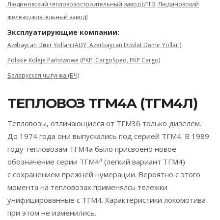
Людиновский тепловозостроительный завод (ЛТЗ, Людиновский
железоделательный завод)
Эксплуатирующие компании:
Azәrbaycan Dәmir Yolları (ADY, Azərbaycan Dövlət Dəmir Yolları)
Polskie Koleje Państwowe (PKP, CargoSped, PKP Cargo)
Беларуская чыгунка (БЧ)
ТЕПЛОВОЗ ТГМ4А (ТГМ4Л)
Тепловозы, отличающиеся от ТГМ3б только дизелем.
До 1974 года они выпускались под серией ТГМ4. В 1989
году тепловозам ТГМ4а было присвоено новое
л
обозначение серии ТГМ4
(легкий вариант ТГМ4)
с сохранением прежней нумерации. Вероятно с этого
момента на тепловозах применялсь тележки
унифицированные с ТГМ4. Характеристики локомотива
при этом не изменились.