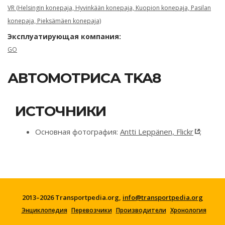
VR (Helsingin konepaja, Hyvinkään konepaja, Kuopion konepaja, Pasilan
konepaja, Pieksämäen konepaja)
Эксплуатирующая компания:
GO
АВТОМОТРИСА TKA8
ИСТОЧНИКИ
Основная фотография:
Antti Leppänen, Flickr
;
2013–2026 Transportpedia.org,
info@transportpedia.org
Энциклопедия
Перевозчики
Производители
Хронология