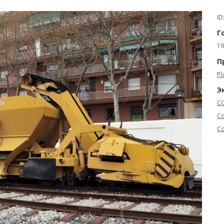
ID
Г
19
П
Pl
Э
CO
Co
Co