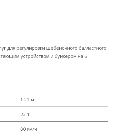
о плуг для регулировки щебёночного балластного
етающим устройством и бункером на 6
14.1 м
23 т
80 км/ч