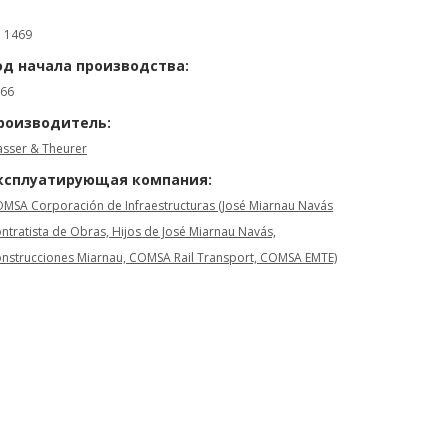
: 1469
од начала производства:
66
роизводитель:
asser & Theurer
ксплуатирующая компания:
MSA Corporación de Infraestructuras (José Miarnau Navás
ntratista de Obras, Hijos de José Miarnau Navás,
nstrucciones Miarnau, COMSA Rail Transport, COMSA EMTE)