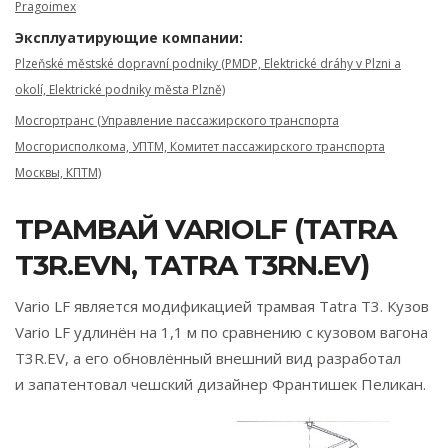
Pragoimex
Эксплуатирующие компании:
Plzeňské městské dopravní podniky (PMDP, Elektrické dráhy v Plzni a
okolí, Elektrické podniky města Plzně)
Мосгортранс (Управление пассажирского транспорта
Мосгорисполкома, УПТМ, Комитет пассажирского транспорта
Москвы, КПТМ)
ТРАМВАЙ VARIOLF (TATRA
T3R.EVN, TATRA T3RN.EV)
Vario LF является модификацией трамвая Tatra T3. Кузов
Vario LF удлинён на 1,1 м по сравнению с кузовом вагона
T3R.EV, а его обновлённый внешний вид разработал
и запатентовал чешский дизайнер Франтишек Пеликан.