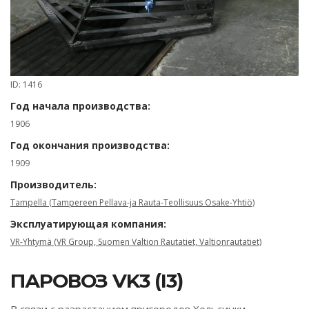
ID: 1416
Год начала производства:
1906
Год окончания производства:
1909
Производитель:
Tampella (Tampereen Pellava-ja Rauta-Teollisuus Osake-Yhtiö)
Эксплуатирующая компания:
VR-Yhtymä (VR Group, Suomen Valtion Rautatiet, Valtionrautatiet)
ПАРОВОЗ VK3 (I3)