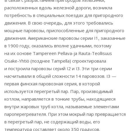
В связи с разрастанием пригородов Хельсинки,
расположенных вдоль железной дороги, возникла
потребность в специальных поездах для пригородного
движения. В свою очередь, для этого требовались
мощные паровозы, приспособленные для пригородного
движения. Американские паровозы серии I1, заказанные
в 1900 году, оказались вполне удачными, поэтому
на их основе Tampereen Pellava-ja Rauta-Teollisuus
Osake-Yhtiö (позднее Tampella) спроектировала
и построила паровозы серий I2 и I3. Эти три серии
насчитывали в общей сложности 14 паровозов. I3 —
первая финская паровозная серия, в которой
используется перегретый пар. Пар, производимый
котлом, направляется в тонкие трубы, находящиеся
внутри жаровых труб котла, называемые элементами
пароперегревателя. При этом мокрый пар превращается
в перегретый пар, не содержащий воды, его
температура составляет около 350 градусов.