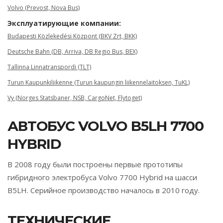
Volvo (Prevost, Nova Bus)
Эксплуатирующие компании:
Budapesti Közlekedési Központ (BKV Zrt, BKK)
Deutsche Bahn (DB, Arriva, DB Regio Bus, BEX)
Tallinna Linnatranspordi (TLT)
Turun Kaupunkiliikenne (Turun kaupungin liikennelaitoksen, TuKL)
Vy (Norges Statsbaner, NSB, CargoNet, Flytoget)
АВТОБУС VOLVO B5LH 7700
HYBRID
В 2008 году были построены первые прототипы
гибридного электробуса Volvo 7700 Hybrid на шасси
B5LH. Серийное производство началось в 2010 году.
ТЕХНИЧЕСКИЕ