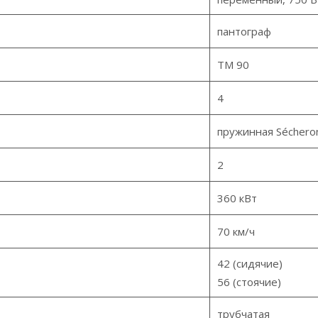
пантограф
TM 90
4
пружинная Séchero
2
360 кВт
70 км/ч
42 (сидячие)
56 (стоячие)
трубчатая