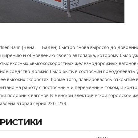
ner Bahn (Вена — Баден) быстро снова выросло до довоенн
асширению и обновлению своего автопарка, которому было уж
четырехосных «высокоскоростных железнодорожных вагонов»
ное средство должно было быть в состоянии преодолевать у
ее высоких скоростях. Кроме того, планировалось открытие 
тано на работу с постоянным и переменным током, и контра
ски подобных вагонов N Венской электрической городской ж
тавлена вторая серия 230–233.
ЕРИСТИКИ