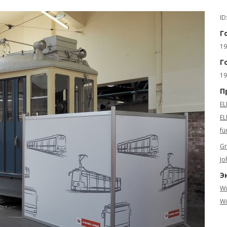
ID
Г
19
Г
19
П
EL
EL
fü
Gr
Jo
Э
Wi
Wi