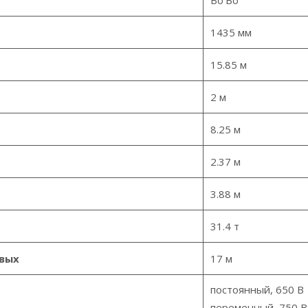
Bo’Bo’
1435 мм
15.85 м
2 м
8.25 м
2.37 м
3.88 м
31.4 т
вых
17 м
постоянный, 650 В
переменный, 750 В