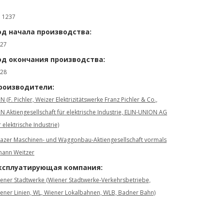
: 1237
од начала производства:
27
од окончания производства:
28
роизводители:
IN (F. Pichler, Weizer Elektrizitätswerke Franz Pichler & Co.,
IN Aktiengesellschaft für elektrische Industrie, ELIN-UNION AG
r elektrische Industrie)
azer Maschinen- und Waggonbau-Aktiengesellschaft vormals
hann Weitzer
ксплуатирующая компания:
ener Stadtwerke (Wiener Stadtwerke-Verkehrsbetriebe,
ener Linien, WL, Wiener Lokalbahnen, WLB, Badner Bahn)