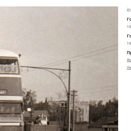
ID
Г
19
Г
19
П
Яр
Ле