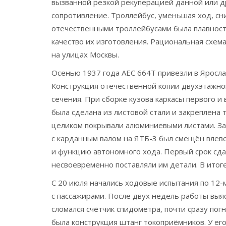
вызванной резкой рекуперацией данной или др
сопротивление. Троллейбус, уменьшая ход, с
отечественными троллейбусами была плавность
качество их изготовления. Рациональная схем
на улицах Москвы.
Осенью 1937 года AEC 664T привезли в Яросла
Конструкция отечественной копии двухэтажног
сечения. При сборке кузова каркасы первого 
была сделана из листовой стали и закреплена
целиком покрывали алюминиевыми листами. За
с карданным валом на ЯТБ-3 был смещён влево
и функцию автономного хода. Первый срок сдач
несвоевременно поставляли им детали. В итоге
С 20 июля начались ходовые испытания по 12-
с пассажирами. После двух недель работы выя
сломался счётчик спидометра, почти сразу по
была конструкция штанг токоприёмников. У его