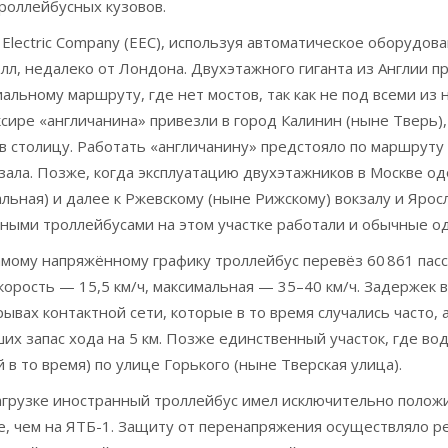
роллейбусных кузовов.
Electric Company (EEC), используя автоматическое оборудов
холл, недалеко от Лондона. Двухэтажного гиганта из Англии 
альному маршруту, где нет мостов, так как не под всеми из
ксире «англичанина» привезли в город Калинин (ныне Тверь),
в столицу. Работать «англичанину» предстояло по маршруту
зала. Позже, когда эксплуатацию двухэтажников в Москве од
ьная) и далее к Ржевскому (ныне Рижскому) вокзалу и Яросл
жными троллейбусами на этом участке работали и обычные 
самому напряжённому графику троллейбус перевёз 60 861 пас
корость — 15,5 км/ч, максимальная — 35–40 км/ч. Задержек в
рывах контактной сети, которые в то время случались часто
их запас хода на 5 км. Позже единственный участок, где во
в то время) по улице Горького (ныне Тверская улица).
нагрузке иностранный троллейбус имел исключительно полож
 чем на ЯТБ-1. Защиту от перенапряжения осуществляло ре