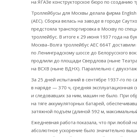
на ЯГАЗе конструкторское бюро по созданию т
Троллейбусы для Москвы делала фирма English 
(AEC). Сборка велась на заводе в городе Саут
предстояла транспортировка в Москву по специ
троллейбус. В итоге к 29 июня 1937 года на бу
Москва–Волга троллейбус AEC 664T доставили 
по Ленинградскому шоссе до Белорусского вок
продлили до площади Свердлова (ныне Театрал
на ВСХВ (ныне ВДНХ). Параллельно с двухэта
За 25 дней испытаний в сентябре 1937-го по 
в наряде — 370 ч, средняя эксплуатационная с
и следовавших за ним, машин не было. При об
на тяге аккумуляторных батарей, обеспечивавш
затяжной подъём (длиной 592 м, максимальный 
Ежедневная работа показала, что при любой 
абсолютное ускорение было значительно выше,