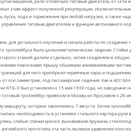
угой машиной, реле отключало тяговый двигатель от сети и
нижал этим эффект полученной рекуперации. Исключительн
 пуска, хода и торможения при любой нагрузке, а также над
а управления тяговым двигателем и функция автономного хо
вль для детального изучения и начала работы по созданию н
о троллейбуса была цельнометаллическая, сварная. Стойки 
и второго этажей делали отдельно, затем соединяли в общу
 тонкими планочками. Крышу обшивали алюминиевыми листами
 границей для него приобрели червячные пары и подшипник
 от оси симметрии, под пассажирские сидения. Как и AEC 66
и ЯТБ-3 был установлен к 15 мая 1938 года, но заводчане н
 готовый троллейбус привезли в Москву из Ярославля к 26 и
му маршруту, которые закончились 7 августа. Затем троллей
снилась необходимость в установке стального картера руля
гнулись слабые спинки кресел, выскакивали пружины стеклоп
 английского прототипа эта часть вызвала удивление констру