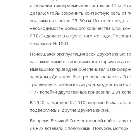
основания токоприёмников составлял 12 кг, чт
деталь: чтобы сохранить контактную сеть от 
подниматься выше 25–30 см. Интерес представ
необходимость большого количества блок-конт
ЯТБ-3 сделали в августе того же года. Послед
началась с № 1001.
Начавшаяся эксплуатация всех двухэтажных тр
пассажирскими остановками, к которым гиган
Имевшийся привод не обеспечивал равномерног
заводом «Динамо», быстро перегревались. В п
троллейбусы имели высокую доходность и боль
1,77 копейки двухэтажные привозили 2,91 копе
В 1940 на машине № 1010 впервые была сделан
подверглись и другие двухэтажники.
Во время Великой Отечественной войны двухэ
из них вставали с поломками. Полуоси, мотор