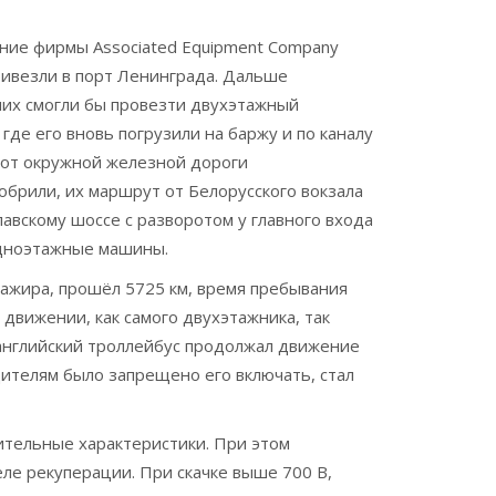
ание фирмы Associated Equipment Company
привезли в порт Ленинграда. Дальше
 них смогли бы провезти двухэтажный
 где его вновь погрузили на баржу и по каналу
 от окружной железной дороги
обрили, их маршрут от Белорусского вокзала
авскому шоссе с разворотом у главного входа
одноэтажные машины.
сажира, прошёл 5725 км, время пребывания
 движении, как самого двухэтажника, так
, английский троллейбус продолжал движение
дителям было запрещено его включать, стал
ительные характеристики. При этом
ле рекуперации. При скачке выше 700 В,