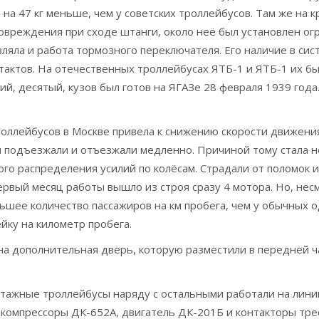
о на 47 кг меньше, чем у советских троллейбусов. Там же н
повреждения при сходе штанги, около неё был установлен о
ляла и работа тормозного переключателя. Его наличие в си
актов. На отечественных троллейбусах ЯТБ-1 и ЯТБ-1 их был
ний, десятый, кузов был готов на ЯГАЗе 28 февраля 1939 го
оллейбусов в Москве привела к снижению скорости движени
ты подъезжали и отъезжали медленно. Причиной тому стала 
о распределения усилий по колёсам. Страдали от поломок и
ервый месяц работы вышло из строя сразу 4 мотора. Но, нес
шее количество пассажиров на км пробега, чем у обычных о
йку на километр пробега.
а дополнительная дверь, которую разместили в передней ч
тажные троллейбусы наряду с остальными работали на линии
ы-компрессоры ДК-652А, двигатель ДК-201Б и контакторы тр