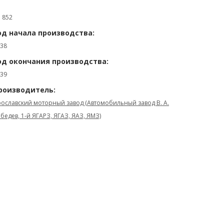
: 852
од начала производства:
38
од окончания производства:
39
роизводитель:
ославский моторный завод (Автомобильный завод В. А.
бедев, 1-й ЯГАРЗ, ЯГАЗ, ЯАЗ, ЯМЗ)