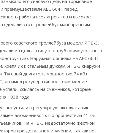
 замыкало его силовую цепь на тормозное
ыми преимуществами AEC 664T перед
ёжность работы всех агрегатов и высокое
да сделали этот троллейбус манёвренным
ового советского троллейбуса модели ЯТБ-3.
делали из цельнотянутых труб прямоугольного
ю конструкцию. Наружная обшивка на AEC 664T
, крепя их к стальным дужкам. ЯТБ-3 снаружи
и. Тяговый двигатель мощностью 74 кВт
4T, он имел рекуперативное торможение
е успели, ссылаясь на смежников, которые
юня 1938 года.
бус выпустили в регулярную эксплуатацию
 взамен алюминиевого. По прошествии 41 км
одъёмников. На ЯТБ-3 недостаточно жёсткой
кторов при детальном изучении, так как вес