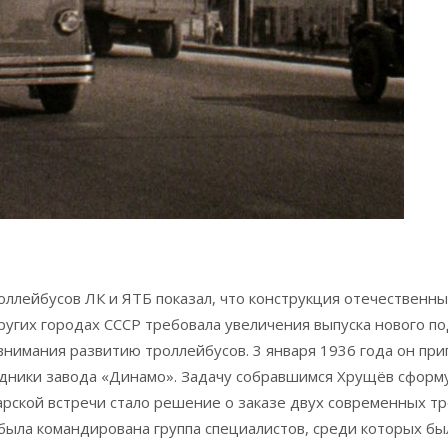
роллейбусов ЛК и ЯТБ показал, что конструкция отечестве
ругих городах СССР требовала увеличения выпуска нового по
внимания развитию троллейбусов. 3 января 1936 года он пр
удники завода «Динамо». Задачу собравшимся Хрущёв сфор
рской встречи стало решение о заказе двух современных тр
была командирована группа специалистов, среди которых был