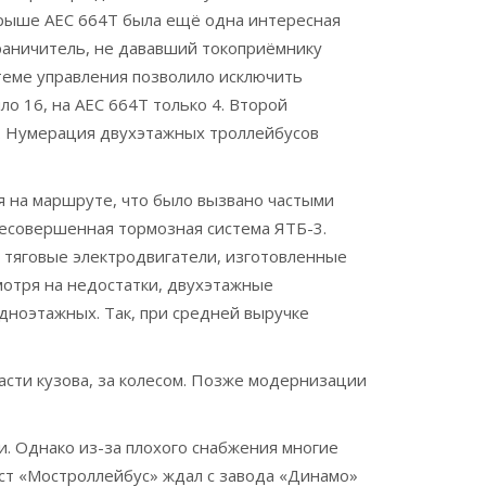
а крыше AEC 664T была ещё одна интересная
граничитель, не дававший токоприёмнику
стеме управления позволило исключить
о 16, на AEC 664T только 4. Второй
да. Нумерация двухэтажных троллейбусов
я на маршруте, что было вызвано частыми
несовершенная тормозная система ЯТБ-3.
 тяговые электродвигатели, изготовленные
мотря на недостатки, двухэтажные
дноэтажных. Так, при средней выручке
асти кузова, за колесом. Позже модернизации
. Однако из-за плохого снабжения многие
ест «Мостроллейбус» ждал с завода «Динамо»