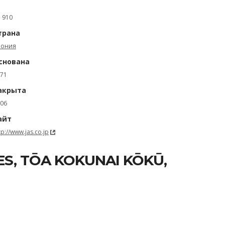
: 910
трана
пония
снована
71
акрыта
06
айт
tp://www.jas.co.jp
ES, TŌA KOKUNAI KŌKŪ,