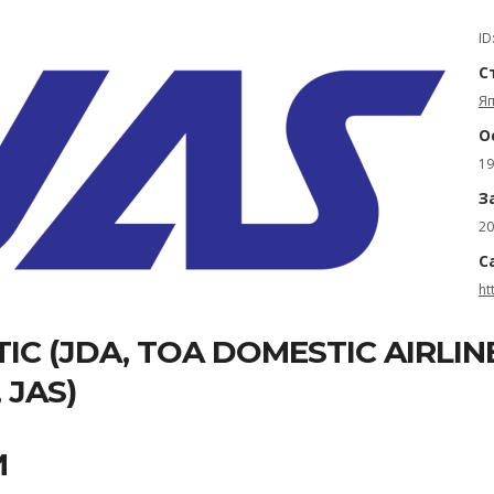
ID
С
Я
О
19
З
20
С
ht
IC (JDA, TOA DOMESTIC AIRLIN
 JAS)
И