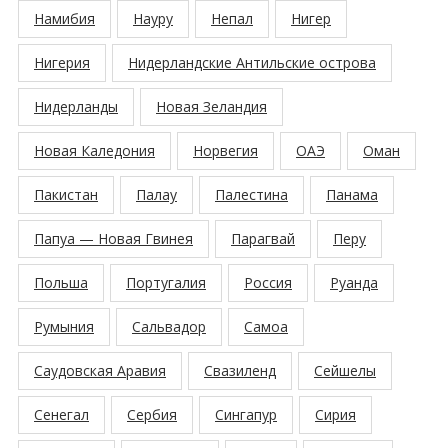
Намибия
Науру
Непал
Нигер
Нигерия
Нидерландские Антильские острова
Нидерланды
Новая Зеландия
Новая Каледония
Норвегия
ОАЭ
Оман
Пакистан
Палау
Палестина
Панама
Папуа — Новая Гвинея
Парагвай
Перу
Польша
Португалия
Россия
Руанда
Румыния
Сальвадор
Самоа
Саудовская Аравия
Свазиленд
Сейшелы
Сенегал
Сербия
Сингапур
Сирия