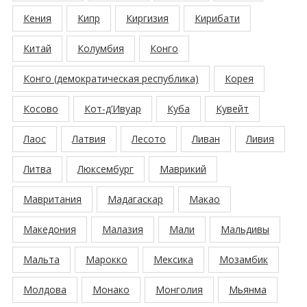
Кения
Кипр
Киргизия
Кирибати
Китай
Колумбия
Конго
Конго (демократическая республика)
Корея
Косово
Кот-д’Ивуар
Куба
Кувейт
Лаос
Латвия
Лесото
Ливан
Ливия
Литва
Люксембург
Маврикий
Мавритания
Мадагаскар
Макао
Македония
Малазия
Мали
Мальдивы
Мальта
Марокко
Мексика
Мозамбик
Молдова
Монако
Монголия
Мьянма