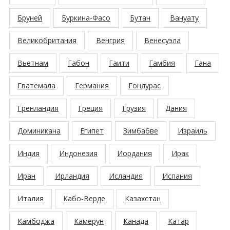
Бруней
Буркина-Фасо
Бутан
Вануату
Великобритания
Венгрия
Венесуэла
Вьетнам
Габон
Гаити
Гамбия
Гана
Гватемала
Германия
Гондурас
Гренландия
Греция
Грузия
Дания
Доминикана
Египет
Зимбабве
Израиль
Индия
Индонезия
Иордания
Ирак
Иран
Ирландия
Исландия
Испания
Италия
Кабо-Верде
Казахстан
Камбоджа
Камерун
Канада
Катар