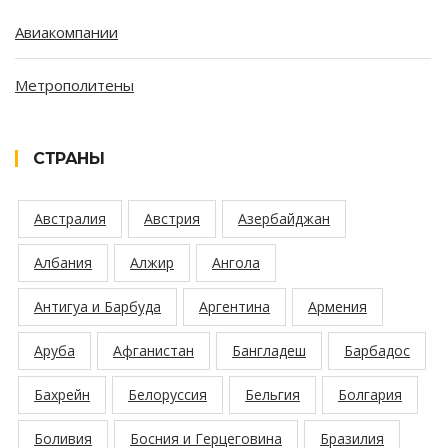
Авиакомпании
Метрополитены
СТРАНЫ
Австралия
Австрия
Азербайджан
Албания
Алжир
Ангола
Антигуа и Барбуда
Аргентина
Армения
Аруба
Афганистан
Бангладеш
Барбадос
Бахрейн
Белоруссия
Бельгия
Болгария
Боливия
Босния и Герцеговина
Бразилия