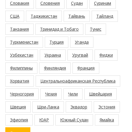
Словакия
Словения
Судан
Суринам
США
Таджикистан
Тайвань
Тайланд
Танзания
Тринидад и Тобаго
Тунис
Туркменистан
Турция
Уганда
Узбекистан
Украина
Уругвай
Фиджи
Филиппины
Финляндия
Франция
Хорватия
Центральноафриканская Республика
Черногория
Чехия
Чили
Швейцария
Швеция
Шри-Ланка
Эквадор
Эстония
Эфиопия
ЮАР
Южный Судан
Ямайка