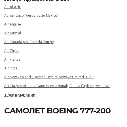
AeroLogic
Aeroméxico (Aerovías de México)
Air Algérie
Air Austral
Air Canada (Air Canada Rouge)
Air China
Air France
Air India
Air New Zealand (Tasman Empire Airways Limited, TEAL)
Alitalia (Aerolinee Italiane Internazionali, Alitalia Cityliner, Avianova)
Все компании
САМОЛЕТ BOEING 777-200