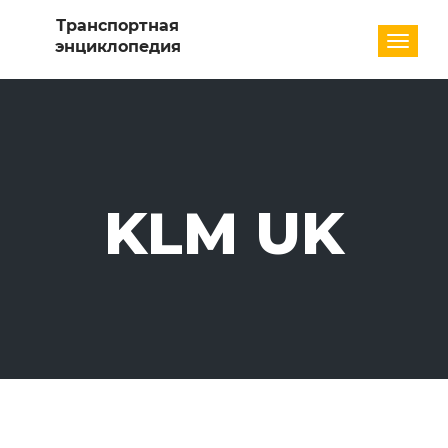
Разде
KLM UK