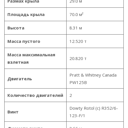
Размах крыла
29.0 м
Площадь крыла
70.0 м²
Высота
8.31 м
Масса пустого
12.520 т
Масса максимальная
20.820 т
взлетная
Pratt & Whitney Canada
Двигатель
PW125B
Количество двигателей
2
Dowty Rotol (c) R352/6-
Винт
123-F/1