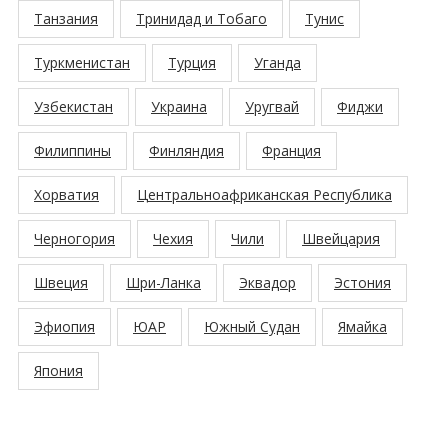
Танзания
Тринидад и Тобаго
Тунис
Туркменистан
Турция
Уганда
Узбекистан
Украина
Уругвай
Фиджи
Филиппины
Финляндия
Франция
Хорватия
Центральноафриканская Республика
Черногория
Чехия
Чили
Швейцария
Швеция
Шри-Ланка
Эквадор
Эстония
Эфиопия
ЮАР
Южный Судан
Ямайка
Япония