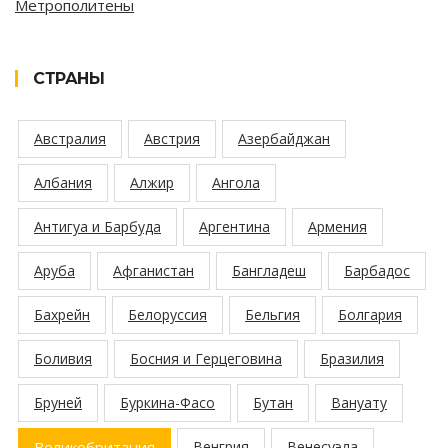
Метрополитены
СТРАНЫ
Австралия
Австрия
Азербайджан
Албания
Алжир
Ангола
Антигуа и Барбуда
Аргентина
Армения
Аруба
Афганистан
Бангладеш
Барбадос
Бахрейн
Белоруссия
Бельгия
Болгария
Боливия
Босния и Герцеговина
Бразилия
Бруней
Буркина-Фасо
Бутан
Вануату
Великобритания
Венгрия
Венесуэла