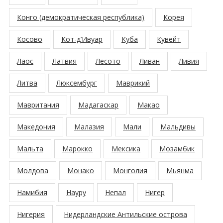
Конго (демократическая республика)
Корея
Косово
Кот-д’Ивуар
Куба
Кувейт
Лаос
Латвия
Лесото
Ливан
Ливия
Литва
Люксембург
Маврикий
Мавритания
Мадагаскар
Макао
Македония
Малазия
Мали
Мальдивы
Мальта
Марокко
Мексика
Мозамбик
Молдова
Монако
Монголия
Мьянма
Намибия
Науру
Непал
Нигер
Нигерия
Нидерландские Антильские острова