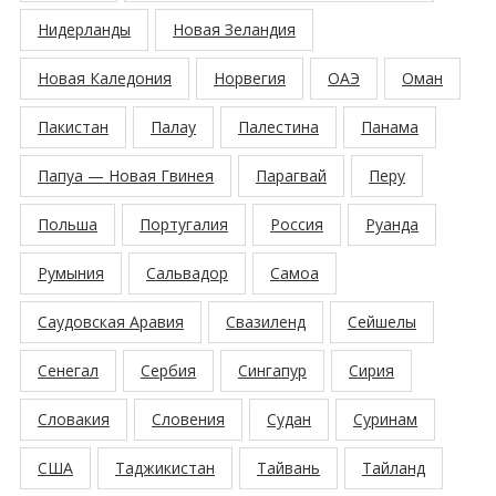
Нидерланды
Новая Зеландия
Новая Каледония
Норвегия
ОАЭ
Оман
Пакистан
Палау
Палестина
Панама
Папуа — Новая Гвинея
Парагвай
Перу
Польша
Португалия
Россия
Руанда
Румыния
Сальвадор
Самоа
Саудовская Аравия
Свазиленд
Сейшелы
Сенегал
Сербия
Сингапур
Сирия
Словакия
Словения
Судан
Суринам
США
Таджикистан
Тайвань
Тайланд