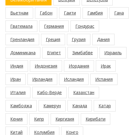
Вьетнам
Габон
Гаити
Гамбия
Гана
Гватемала
Германия
Гондурас
Гренландия
Греция
Грузия
Дания
Доминикана
Египет
Зимбабве
Израиль
Индия
Индонезия
Иордания
Ирак
Иран
Ирландия
Исландия
Испания
Италия
Кабо-Верде
Казахстан
Камбоджа
Камерун
Канада
Катар
Кения
Кипр
Киргизия
Кирибати
Китай
Колумбия
Конго