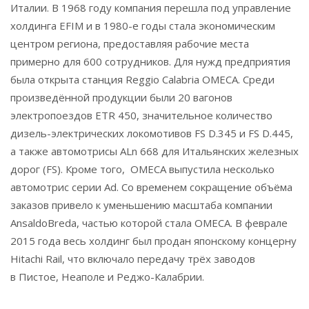
Италии. В 1968 году компания перешла под управление
холдинга EFIM и в 1980-е годы стала экономическим
центром региона, предоставляя рабочие места
примерно для 600 сотрудников. Для нужд предприятия
была открыта станция Reggio Calabria OMECA. Среди
произведённой продукции были 20 вагонов
электропоездов ETR 450, значительное количество
дизель-электрических локомотивов FS D.345 и FS D.445,
а также автомотрисы ALn 668 для Итальянских железных
дорог (FS). Кроме того, OMECA выпустила несколько
автомотрис серии Ad. Со временем сокращение объёма
заказов привело к уменьшению масштаба компании
AnsaldoBreda, частью которой стала OMECA. В феврале
2015 года весь холдинг был продан японскому концерну
Hitachi Rail, что включало передачу трёх заводов
в Пистое, Неаполе и Реджо-Калабрии.