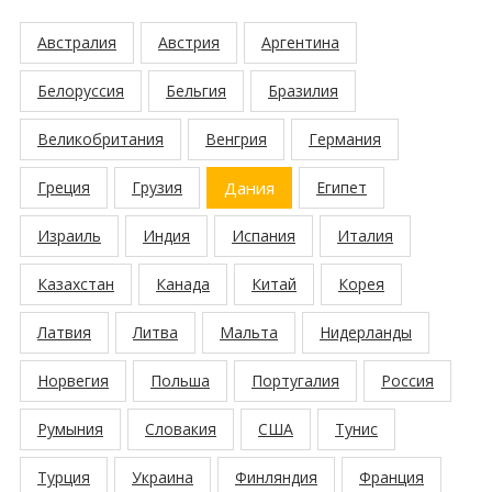
Австралия
Австрия
Аргентина
Белоруссия
Бельгия
Бразилия
Великобритания
Венгрия
Германия
Греция
Грузия
Дания
Египет
Израиль
Индия
Испания
Италия
Казахстан
Канада
Китай
Корея
Латвия
Литва
Мальта
Нидерланды
Норвегия
Польша
Португалия
Россия
Румыния
Словакия
США
Тунис
Турция
Украина
Финляндия
Франция