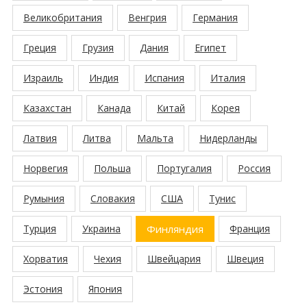
Великобритания
Венгрия
Германия
Греция
Грузия
Дания
Египет
Израиль
Индия
Испания
Италия
Казахстан
Канада
Китай
Корея
Латвия
Литва
Мальта
Нидерланды
Норвегия
Польша
Португалия
Россия
Румыния
Словакия
США
Тунис
Турция
Украина
Финляндия
Франция
Хорватия
Чехия
Швейцария
Швеция
Эстония
Япония